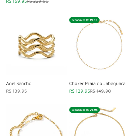
Preço promocional
Preço normal
R$ 169,95
R$ 229,90
Economize R$ 19,95
Anel Sancho
Choker Praia do Jabaquara
Preço promocional
Preço promocional
Preço normal
R$ 139,95
R$ 129,95
R$ 149,90
Economize R$ 29,95