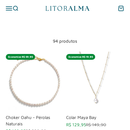
Pular para o conteúdo
Abrir menu de navegação
Abrir pesquisa
Abrir 
litoralma
94 produtos
Economize R$ 59,95
Economize R$ 19,95
Choker Oahu - Pérolas
Colar Maya Bay
Naturais
Preço promocional
Preço normal
R$ 129,95
R$ 149,90