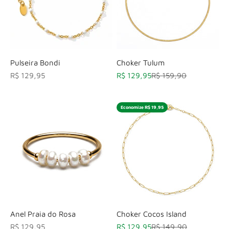
Pulseira Bondi
Choker Tulum
Preço promocional
Preço promocional
Preço normal
R$ 129,95
R$ 129,95
R$ 159,90
Economize R$ 19,95
Anel Praia do Rosa
Choker Cocos Island
Preço promocional
Preço promocional
Preço normal
R$ 129,95
R$ 129,95
R$ 149,90