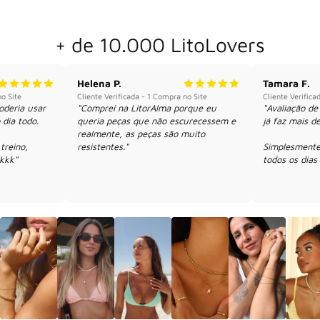
+ de 10.000 LitoLovers
Helena P.
Tamara F.
no Site
Cliente Verificada - 1 Compra no Site
Cliente Verifica
deria usar 
"Comprei na LitorAlma porque eu 
"Avaliação de
dia todo.

queria peças que não escurecessem e 
já faz mais de
realmente, as peças são muito 
reino, 
resistentes."
Simplesmente 
kkk"
todos os dias