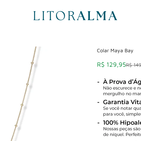
litoralma
Colar Maya Bay
Preço promocio
R$ 129,95
Preço 
R$ 14