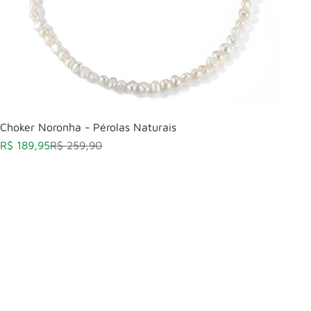
Choker Noronha - Pérolas Naturais
Preço promocional
Preço normal
R$ 189,95
R$ 259,90