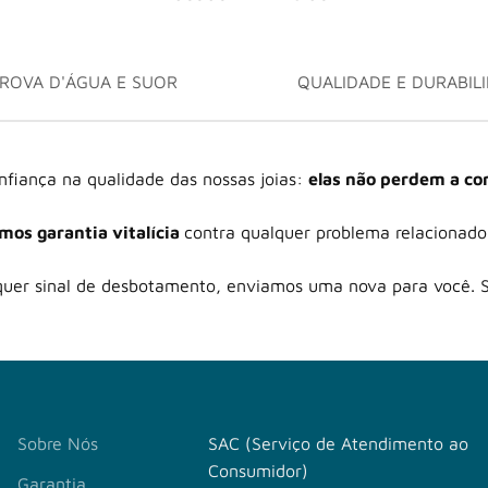
PROVA D'ÁGUA E SUOR
QUALIDADE E DURABIL
nfiança na qualidade das nossas joias:
elas não perdem a co
mos garantia vitalícia
contra qualquer problema relacionad
quer sinal de desbotamento, enviamos uma nova para você. 
Sobre Nós
SAC (Serviço de Atendimento ao
Consumidor)
Garantia