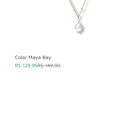
Colar Maya Bay
Preço promocional
Preço normal
R$ 129,95
R$ 149,90