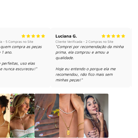
Luciana G.
P
da - 5 Compras no Site
Cliente Verificada - 2 Compras no Site
C
 quem compra as peças 
"Comprei por recomendação da minha 
"
 1 ano.

prima, ela comprou e amou a 
a
qualidade. 

b
perfeitas, uso elas 
a
 e nunca escureceu!"
Hoje eu entendo o porque ela me 
recomendou, não fico mais sem 
minhas peças!"